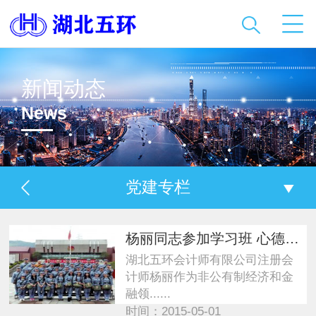
新闻动态
News
党建专栏
杨丽同志参加学习班 心德体会
湖北五环会计师有限公司注册会
计师杨丽作为非公有制经济和金
融领......
时间：2015-05-01